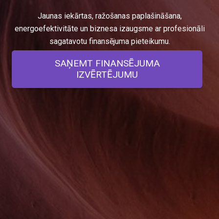
Jaunas iekārtas, ražošanas paplašināšana,
energoefektivitāte un biznesa izaugsme ar profesionāli
sagatavotu finansējuma pieteikumu.
SAŅEMT FINANSĒJUMA
IZVĒRTĒJUMU