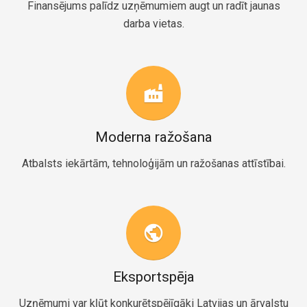
Finansējums palīdz uzņēmumiem augt un radīt jaunas
darba vietas.
factory
Moderna ražošana
Atbalsts iekārtām, tehnoloģijām un ražošanas attīstībai.
public
Eksportspēja
Uzņēmumi var kļūt konkurētspējīgāki Latvijas un ārvalstu